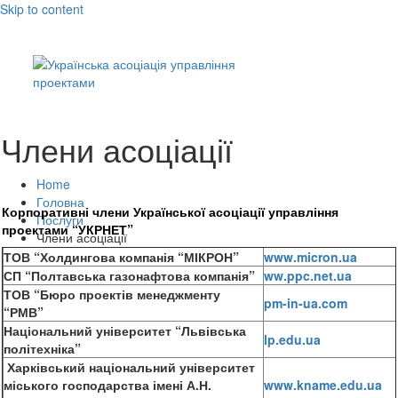
Skip to content
Члени асоціації
Home
Головна
Корпоративні члени Української асоціації управління
Послуги
проектами “УКРНЕТ”
Члени асоціації
ТОВ “Холдингова компанія “МІКРОН”
www.micron.ua
СП “Полтавська газонафтова компанія”
ww.ppc.net.ua
ТОВ “Бюро проектів менеджменту
pm-in-ua.com
“РМВ”
Національний університет “Львівська
lp.edu.ua
політехніка”
Харківський національний університет
міського господарства імені А.Н.
www.kname.edu.ua