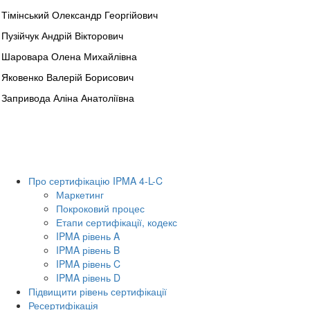
Тімінський Олександр Георгійович
Пузійчук Андрій Вікторович
Шаровара Олена Михайлівна
Яковенко Валерій Борисович
Запривода Аліна Анатоліївна
Про сертифікацію IPMA 4-L-C
Маркетинг
Покроковий процес
Етапи сертифікації, кодекс
IPMA рівень A
IPMA рівень B
IPMA рівень C
IPMA рівень D
Підвищити рівень сертифікації
Ресертифікація