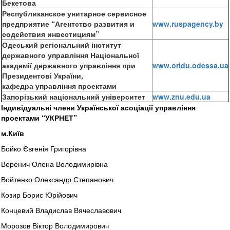
Бекетова
Республиканское унитарное сервисное
предприятие “Агентство развития и
www.ruspagency.by
содействия инвестициям”
Одеський регіональний інститут
державного управління Національної
академії державного управління при
www.
oridu.odessa.ua
Президентові України,
кафедра управління проектами
Запорізький національний університет
www.znu.edu.ua
Індивідуальні члени Української асоціації управління
проектами “УКРНЕТ”
м.Київ
Бойко Євгенія Григорівна
Веренич Олена Володимирівна
Войтенко Олександр Степанович
Козир Борис Юрійович
Концевий Владислав Вячеславович
Морозов Віктор Володимирович